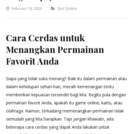
Categories
Februari 19, 2025
Slot Online
Cara Cerdas untuk
Menangkan Permainan
Favorit Anda
Siapa yang tidak suka menang? Baik itu dalam permainan atau
dalam kehidupan sehari-hari, meraih kemenangan tentu
memberikan kepuasan tersendiri bagi kita. Begitu pula dengan
permainan favorit Anda, apakah itu game online, kartu, atau
olahraga. Namun, terkadang memenangkan permainan tidak
semudah yang kita harapkan. Tapi jangan khawatir, ada
beberapa cara cerdas yang dapat Anda lakukan untuk