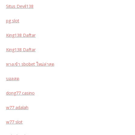
Situs Devil138
pg slot
King138 Daftar
King138 Daftar
ทางเข้า sbobet ใหม่ล่าสุด
บอลสด
dong77 casino
w77 adalah
w77 slot