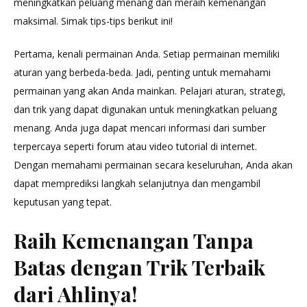
meningkatkan peluang menang dan meraih kemenangan
maksimal. Simak tips-tips berikut ini!
Pertama, kenali permainan Anda. Setiap permainan memiliki
aturan yang berbeda-beda. Jadi, penting untuk memahami
permainan yang akan Anda mainkan. Pelajari aturan, strategi,
dan trik yang dapat digunakan untuk meningkatkan peluang
menang. Anda juga dapat mencari informasi dari sumber
terpercaya seperti forum atau video tutorial di internet.
Dengan memahami permainan secara keseluruhan, Anda akan
dapat memprediksi langkah selanjutnya dan mengambil
keputusan yang tepat.
Raih Kemenangan Tanpa
Batas dengan Trik Terbaik
dari Ahlinya!