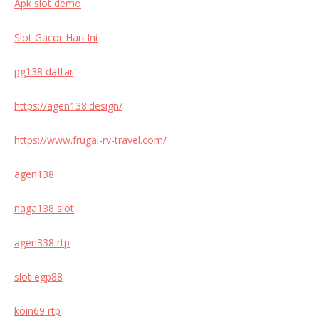
Apk slot demo
Slot Gacor Hari Ini
pg138 daftar
https://agen138.design/
https://www.frugal-rv-travel.com/
agen138
naga138 slot
agen338 rtp
slot egp88
koin69 rtp