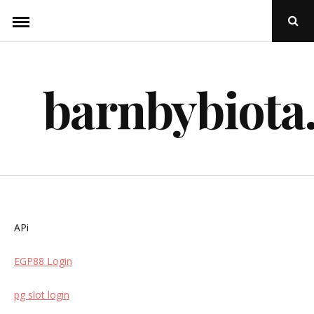
Skip
Ope
to
Sear
Popu
content
barnbybiota
APi
EGP88 Login
pg slot login