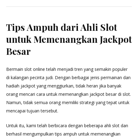
Tips Ampuh dari Ahli Slot
untuk Memenangkan Jackpot
Besar
Bermain slot online telah menjadi tren yang semakin populer
di kalangan pecinta judi. Dengan berbagai jenis permainan dan
hadiah jackpot yang menggiurkan, tidak heran jika banyak
orang mencari cara untuk memenangkan jackpot besar di slot.
Namun, tidak semua orang memiliki strategi yang tepat untuk
mencapai tujuan tersebut.
Untuk itu, kami telah berbicara dengan beberapa ahli slot dan
berhasil mengumpulkan tips ampuh untuk memenangkan