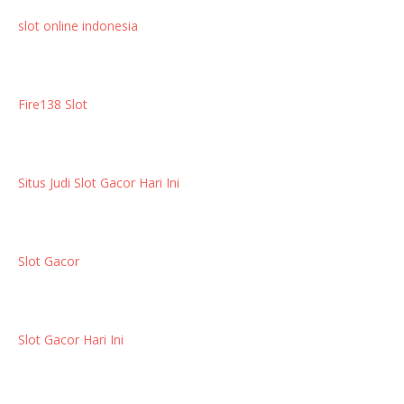
s
slot online indonesia
i
p
o
Fire138 Slot
s
Situs Judi Slot Gacor Hari Ini
Slot Gacor
Slot Gacor Hari Ini