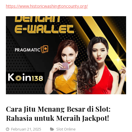
https://www.historicwashingtoncounty.org/
Cara Jitu Menang Besar di Slot:
Rahasia untuk Meraih Jackpot!
Categories
Februari 21, 2025
Slot Online