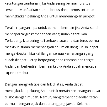
keuntungan tambahan jika Anda sering bermain di situs
tersebut. Manfaatkan semua bonus dan promosi ini untuk
meningkatkan peluang Anda untuk memenangkan jackpot.
Terakhir, jangan lupa untuk berhenti bermain jika Anda sudah
mencapai target kemenangan yang sudah ditentukan.
Terkadang, kita sering kali terbawa suasana dan terus bermain
meskipun sudah memenangkan sejumlah uang. Hal ini dapat
mengakibatkan kita kehilangan semua kemenangan yang
sudah didapat. Tetap berpegang pada rencana dan target
Anda, dan berhentilah bermain ketika Anda sudah mencapai
tujuan tersebut.
Dengan mengikuti tips dan trik di atas, Anda dapat
meningkatkan peluang Anda untuk meraih kemenangan besar
di slot dengan mudah. Namun, yang terpenting adalah tetap
bermain dengan bijak dan bertanggung jawab. Selamat