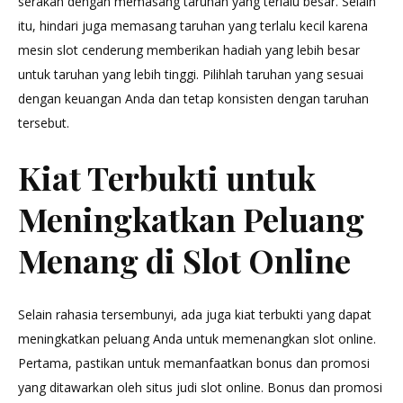
serakah dengan memasang taruhan yang terlalu besar. Selain
itu, hindari juga memasang taruhan yang terlalu kecil karena
mesin slot cenderung memberikan hadiah yang lebih besar
untuk taruhan yang lebih tinggi. Pilihlah taruhan yang sesuai
dengan keuangan Anda dan tetap konsisten dengan taruhan
tersebut.
Kiat Terbukti untuk
Meningkatkan Peluang
Menang di Slot Online
Selain rahasia tersembunyi, ada juga kiat terbukti yang dapat
meningkatkan peluang Anda untuk memenangkan slot online.
Pertama, pastikan untuk memanfaatkan bonus dan promosi
yang ditawarkan oleh situs judi slot online. Bonus dan promosi