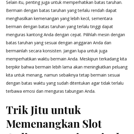
Selain itu, penting juga untuk memperhatikan batas taruhan.
Bermain dengan batas taruhan yang terlalu rendah dapat
menghasilkan kemenangan yang lebih kecil, sementara
bermain dengan batas taruhan yang terlalu tinggi dapat
menguras kantong Anda dengan cepat. Pilihlah mesin dengan
batas taruhan yang sesuai dengan anggaran Anda dan
bermainlah secara konsisten. Jangan lupa untuk juga
memperhatikan waktu bermain Anda. Meskipun terkadang kita
berpikir bahwa bermain lebih lama akan meningkatkan peluang
kita untuk menang, namun sebaiknya tetap bermain sesuai
dengan batas waktu yang sudah ditentukan agar tidak terlalu
terbawa emosi dan menguras tabungan Anda.
Trik Jitu untuk
Memenangkan Slot