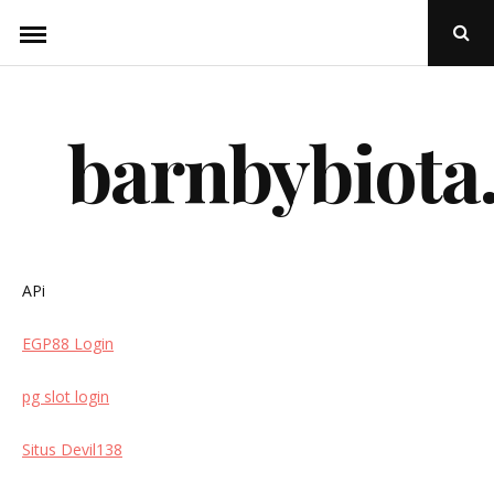
Skip
Ope
to
Sear
Popu
content
barnbybiota
APi
EGP88 Login
pg slot login
Situs Devil138