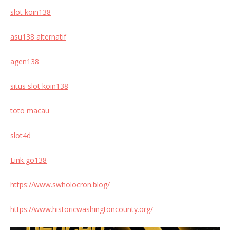
slot koin138
asu138 alternatif
agen138
situs slot koin138
toto macau
slot4d
Link go138
https://www.swholocron.blog/
https://www.historicwashingtoncounty.org/