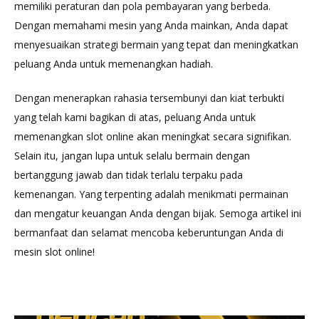
memiliki peraturan dan pola pembayaran yang berbeda.
Dengan memahami mesin yang Anda mainkan, Anda dapat
menyesuaikan strategi bermain yang tepat dan meningkatkan
peluang Anda untuk memenangkan hadiah.
Dengan menerapkan rahasia tersembunyi dan kiat terbukti
yang telah kami bagikan di atas, peluang Anda untuk
memenangkan slot online akan meningkat secara signifikan.
Selain itu, jangan lupa untuk selalu bermain dengan
bertanggung jawab dan tidak terlalu terpaku pada
kemenangan. Yang terpenting adalah menikmati permainan
dan mengatur keuangan Anda dengan bijak. Semoga artikel ini
bermanfaat dan selamat mencoba keberuntungan Anda di
mesin slot online!