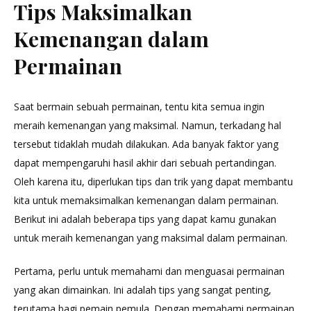
Tips Maksimalkan
Kemenangan dalam
Permainan
Saat bermain sebuah permainan, tentu kita semua ingin
meraih kemenangan yang maksimal. Namun, terkadang hal
tersebut tidaklah mudah dilakukan. Ada banyak faktor yang
dapat mempengaruhi hasil akhir dari sebuah pertandingan.
Oleh karena itu, diperlukan tips dan trik yang dapat membantu
kita untuk memaksimalkan kemenangan dalam permainan.
Berikut ini adalah beberapa tips yang dapat kamu gunakan
untuk meraih kemenangan yang maksimal dalam permainan.
Pertama, perlu untuk memahami dan menguasai permainan
yang akan dimainkan. Ini adalah tips yang sangat penting,
terutama bagi pemain pemula. Dengan memahami permainan,