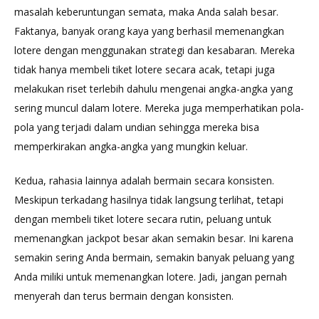
masalah keberuntungan semata, maka Anda salah besar.
Faktanya, banyak orang kaya yang berhasil memenangkan
lotere dengan menggunakan strategi dan kesabaran. Mereka
tidak hanya membeli tiket lotere secara acak, tetapi juga
melakukan riset terlebih dahulu mengenai angka-angka yang
sering muncul dalam lotere. Mereka juga memperhatikan pola-
pola yang terjadi dalam undian sehingga mereka bisa
memperkirakan angka-angka yang mungkin keluar.
Kedua, rahasia lainnya adalah bermain secara konsisten.
Meskipun terkadang hasilnya tidak langsung terlihat, tetapi
dengan membeli tiket lotere secara rutin, peluang untuk
memenangkan jackpot besar akan semakin besar. Ini karena
semakin sering Anda bermain, semakin banyak peluang yang
Anda miliki untuk memenangkan lotere. Jadi, jangan pernah
menyerah dan terus bermain dengan konsisten.