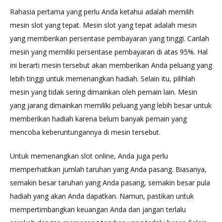
Rahasia pertama yang perlu Anda ketahui adalah memilih
mesin slot yang tepat. Mesin slot yang tepat adalah mesin
yang memberikan persentase pembayaran yang tinggi. Carilah
mesin yang memiliki persentase pembayaran di atas 95%. Hal
ini berarti mesin tersebut akan memberikan Anda peluang yang
lebih tinggi untuk memenangkan hadiah. Selain itu, pilihlah
mesin yang tidak sering dimainkan oleh pemain lain. Mesin
yang jarang dimainkan memiliki peluang yang lebih besar untuk
memberikan hadiah karena belum banyak pemain yang
mencoba keberuntungannya di mesin tersebut.
Untuk memenangkan slot online, Anda juga perlu
memperhatikan jumlah taruhan yang Anda pasang. Biasanya,
semakin besar taruhan yang Anda pasang, semakin besar pula
hadiah yang akan Anda dapatkan. Namun, pastikan untuk
mempertimbangkan keuangan Anda dan jangan terlalu