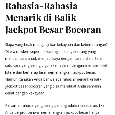
Rahasia-Rahasia
Menarik di Balik
Jackpot Besar Bocoran
Siapa yang tidak menginginkan kekayaan dan keberuntungan?
Di era modern seperti sekarang ini, banyak orang yang
mencari cara untuk menjadi kaya dengan cara instan. Salah
satu cara yang sering digunakan adalah dengan membeli tiket
lotere dan berharap bisa memenangkan jackpot besar.
Namun, tahukah Anda bahwa ada rahasia menarik di balik
jackpot besar bocoran yang bisa membuat Anda semakin
dekat dengan kekayaan.
Pertama, rahasia yang paling penting adalah kesabaran. Jika
Anda berpikir bahwa memenangkan jackpot besar hanya