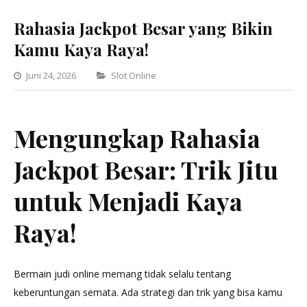
Rahasia Jackpot Besar yang Bikin
Kamu Kaya Raya!
Categories
Juni 24, 2026
Slot Online
Mengungkap Rahasia
Jackpot Besar: Trik Jitu
untuk Menjadi Kaya
Raya!
Bermain judi online memang tidak selalu tentang
keberuntungan semata. Ada strategi dan trik yang bisa kamu