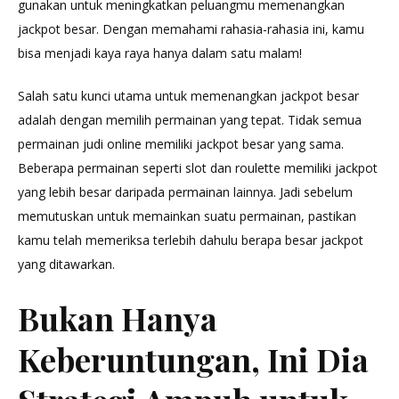
gunakan untuk meningkatkan peluangmu memenangkan
jackpot besar. Dengan memahami rahasia-rahasia ini, kamu
bisa menjadi kaya raya hanya dalam satu malam!
Salah satu kunci utama untuk memenangkan jackpot besar
adalah dengan memilih permainan yang tepat. Tidak semua
permainan judi online memiliki jackpot besar yang sama.
Beberapa permainan seperti slot dan roulette memiliki jackpot
yang lebih besar daripada permainan lainnya. Jadi sebelum
memutuskan untuk memainkan suatu permainan, pastikan
kamu telah memeriksa terlebih dahulu berapa besar jackpot
yang ditawarkan.
Bukan Hanya
Keberuntungan, Ini Dia