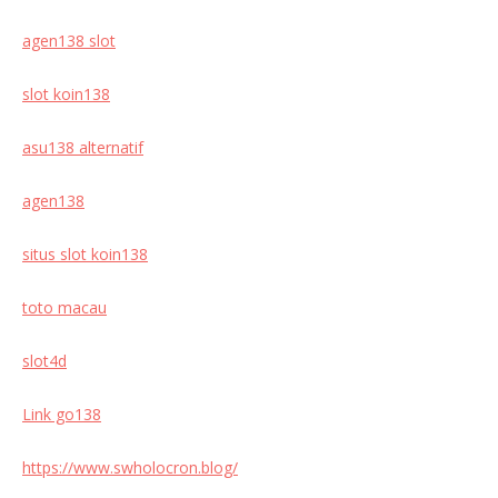
agen138 slot
slot koin138
asu138 alternatif
agen138
situs slot koin138
toto macau
slot4d
Link go138
https://www.swholocron.blog/