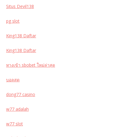
Situs Devil138
pg slot
King138 Daftar
King138 Daftar
ทางเข้า sbobet ใหม่ล่าสุด
บอลสด
dong77 casino
w77 adalah
w77 slot