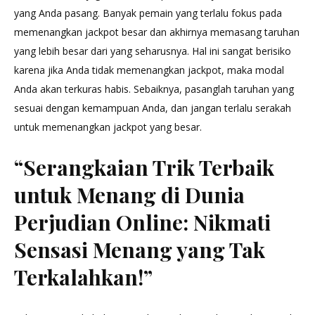
yang Anda pasang. Banyak pemain yang terlalu fokus pada
memenangkan jackpot besar dan akhirnya memasang taruhan
yang lebih besar dari yang seharusnya. Hal ini sangat berisiko
karena jika Anda tidak memenangkan jackpot, maka modal
Anda akan terkuras habis. Sebaiknya, pasanglah taruhan yang
sesuai dengan kemampuan Anda, dan jangan terlalu serakah
untuk memenangkan jackpot yang besar.
“Serangkaian Trik Terbaik
untuk Menang di Dunia
Perjudian Online: Nikmati
Sensasi Menang yang Tak
Terkalahkan!”