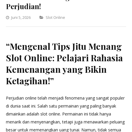
Perjudian!
Categories
Juni 5, 2026
Slot Online
“Mengenal Tips Jitu Menang
Slot Online: Pelajari Rahasia
Kemenangan yang Bikin
Ketagihan!”
Perjudian online telah menjadi fenomena yang sangat populer
di dunia saat ini. Salah satu permainan yang paling banyak
dimainkan adalah slot online. Permainan ini tidak hanya
menarik dan menyenangkan, tetapi juga menawarkan peluang
besar untuk memenangkan uang tunai. Namun, tidak semua