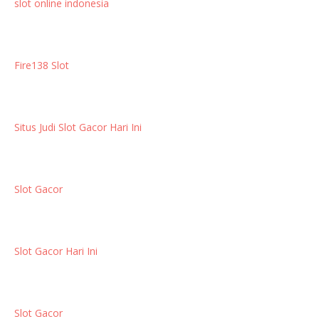
slot online indonesia
i
p
o
Fire138 Slot
s
Situs Judi Slot Gacor Hari Ini
Slot Gacor
Slot Gacor Hari Ini
Slot Gacor