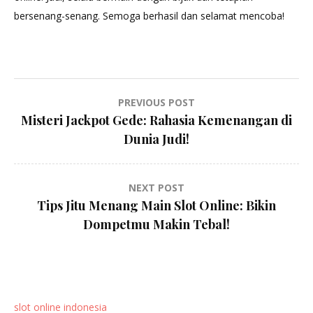
bersenang-senang. Semoga berhasil dan selamat mencoba!
N
PREVIOUS POST
Misteri Jackpot Gede: Rahasia Kemenangan di
a
Dunia Judi!
v
i
NEXT POST
Tips Jitu Menang Main Slot Online: Bikin
g
Dompetmu Makin Tebal!
a
s
i
slot online indonesia