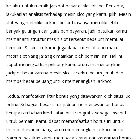
ketahui untuk meraih jackpot besar di slot online. Pertama,
lakukanlah analisis terhadap mesin slot yang kamu pilih. Mesin
slot yang memiliki jackpot besar biasanya memiliki lebih
banyak gulungan dan garis pembayaran. Jadi, pastikan kamu
memahami struktur mesin slot tersebut sebelum memulai
bermain. Selain itu, kamu juga dapat mencoba bermain di
mesin slot yang jarang dimainkan oleh pemain lain. Hal ini
dapat meningkatkan peluang kamu untuk memenangkan
jackpot besar karena mesin slot tersebut belum jenuh dan
memperbesar peluang untuk memenangkan jackpot.
Kedua, manfaatkan fitur bonus yang ditawarkan oleh situs judi
online. Sebagian besar situs judi online menawarkan bonus
berupa tambahan kredit atau putaran gratis sebagai insentif
untuk pemain. Kamu dapat memanfaatkan bonus ini untuk
memperbesar peluang kamu memenangkan jackpot besar.
Namun, pastikan kamu membaca syarat dan ketentuan bonus