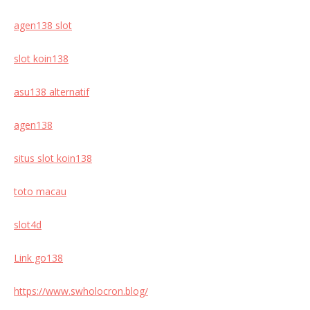
agen138 slot
slot koin138
asu138 alternatif
agen138
situs slot koin138
toto macau
slot4d
Link go138
https://www.swholocron.blog/