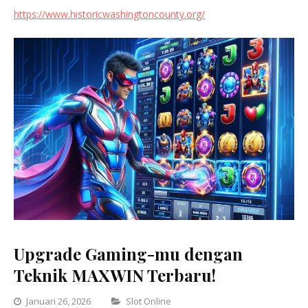
https://www.historicwashingtoncounty.org/
Upgrade Gaming-mu dengan
Teknik MAXWIN Terbaru!
Categories
Januari 26, 2026
Slot Online