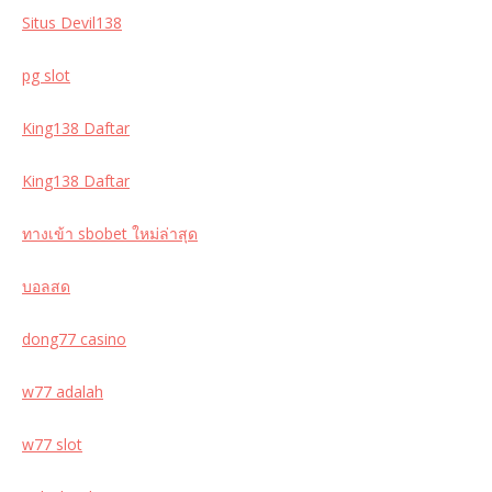
Situs Devil138
pg slot
King138 Daftar
King138 Daftar
ทางเข้า sbobet ใหม่ล่าสุด
บอลสด
dong77 casino
w77 adalah
w77 slot