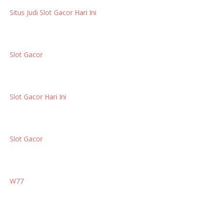
Situs Judi Slot Gacor Hari Ini
Slot Gacor
Slot Gacor Hari Ini
Slot Gacor
W77