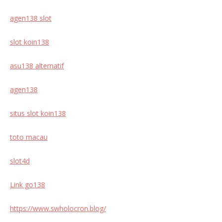
agen138 slot
slot koin138
asu138 alternatif
agen138
situs slot koin138
toto macau
slot4d
Link go138
https://www.swholocron.blog/