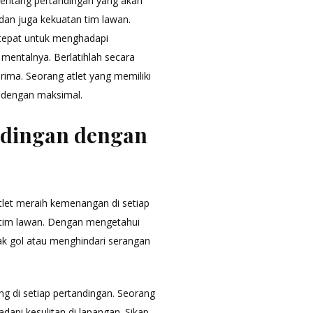
tentang pertandingan yang akan
 dan juga kekuatan tim lawan.
tepat untuk menghadapi
n mentalnya. Berlatihlah secara
rima. Seorang atlet yang memiliki
n dengan maksimal.
ndingan dengan
tlet meraih kemenangan di setiap
tim lawan. Dengan mengetahui
k gol atau menghindari serangan
ang di setiap pertandingan. Seorang
api kesulitan di lapangan. Sikap