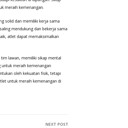
tuk meraih kemenangan.
ng solid dan memiliki kerja sama
 saling mendukung dan bekerja sama
aik, atlet dapat memaksimalkan
im lawan, memiliki sikap mental
ng untuk meraih kemenangan
tukan oleh kekuatan fisik, tetapi
atlet untuk meraih kemenangan di
NEXT POST