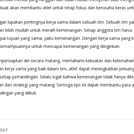
 kuat akan membantu atlet untuk tetap fokus dan berusaha keras un
ngan lupakan pentingnya kerja sama dalam sebuah tim. Sebuah tim ya
kan lebih mudah untuk meraih kemenangan. Setiap anggota tim harus
pai tujuan yang sama, yaitu kemenangan. Dengan kerja sama yang b
 kemampuannya untuk mencapai kemenangan yang diinginkan.
ersiapkan diri secara matang, memahami kekuatan dan kelemahan t
an kerja sama yang baik dalam tim, atlet dapat meningkatkan pelua
setiap pertandingan. Selalu ingat bahwa kemenangan tidak hanya diten
an dan strategi yang matang. Semoga tips ini dapat membantu para 
dingan yang diikuti.
asi
POST