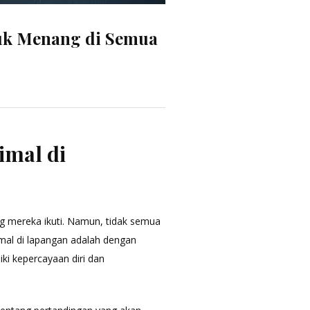
uk Menang di Semua
imal di
ng mereka ikuti. Namun, tidak semua
mal di lapangan adalah dengan
ki kepercayaan diri dan