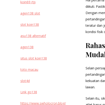
Hal pertama
koin69 rtp
diikuti. Pas
Dengan mema
agen138 slot
pertandingan
slot koin138
teratur dan 
kondisi fisi
asu138 alternatif
Rahas
agen138
Muda
situs slot koin138
Selain persi
toto macau
pertandinga
slot4d
kekuatan da
lawan.
Link go138
Selain itu, 
https://www.swholocron.blog/
atlet harus 