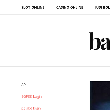
Skip
SLOT ONLINE
CASINO ONLINE
JUDI BO
to
content
ba
APi
EGP88 Login
pg slot login