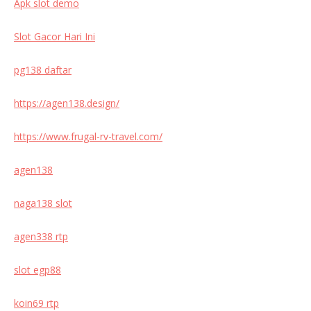
Apk slot demo
Slot Gacor Hari Ini
pg138 daftar
https://agen138.design/
https://www.frugal-rv-travel.com/
agen138
naga138 slot
agen338 rtp
slot egp88
koin69 rtp