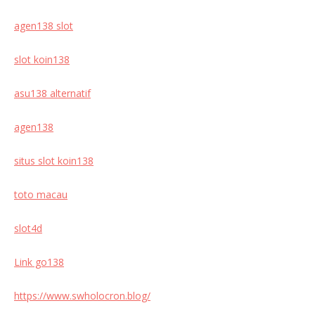
agen138 slot
slot koin138
asu138 alternatif
agen138
situs slot koin138
toto macau
slot4d
Link go138
https://www.swholocron.blog/