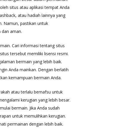
eh situs atau aplikasi tempat Anda
cashback, atau hadiah lainnya yang
n. Namun, pastikan untuk
a dan aman.
main. Cari informasi tentang situs
itus tersebut memiliki lisensi resmi.
alaman bermain yang lebih baik.
 ingin Anda mainkan. Dengan berlatih
katkan kemampuan bermain Anda.
akah atau terlalu bernafsu untuk
ngalami kerugian yang lebih besar.
mulai bermain. Jika Anda sudah
arapan untuk memulihkan kerugian.
ti permainan dengan lebih baik.