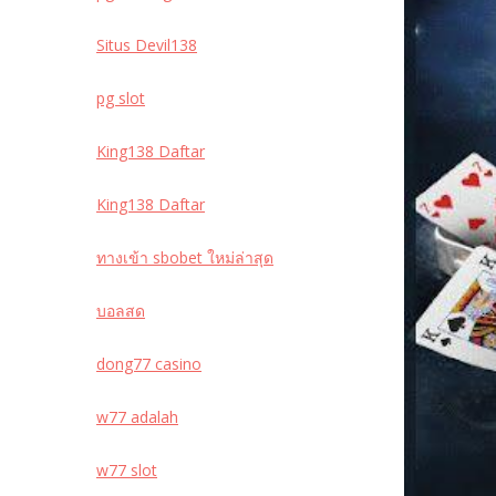
Situs Devil138
pg slot
King138 Daftar
King138 Daftar
ทางเข้า sbobet ใหม่ล่าสุด
บอลสด
dong77 casino
w77 adalah
w77 slot