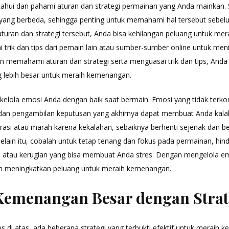
ahui dan pahami aturan dan strategi permainan yang Anda mainkan. 
 yang berbeda, sehingga penting untuk memahami hal tersebut sebel
ran dan strategi tersebut, Anda bisa kehilangan peluang untuk merai
i trik dan tips dari pemain lain atau sumber-sumber online untuk 
 memahami aturan dan strategi serta menguasai trik dan tips, Anda a
g lebih besar untuk meraih kemenangan.
 kelola emosi Anda dengan baik saat bermain. Emosi yang tidak terk
dan pengambilan keputusan yang akhirnya dapat membuat Anda kalah 
rasi atau marah karena kekalahan, sebaiknya berhenti sejenak dan b
elain itu, cobalah untuk tetap tenang dan fokus pada permainan, hinda
atau kerugian yang bisa membuat Anda stres. Dengan mengelola em
dan meningkatkan peluang untuk meraih kemenangan.
Kemenangan Besar dengan Strate
tips di atas, ada beberapa strategi yang terbukti efektif untuk merai