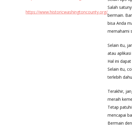
Salah satun
https://www.historicwashingtoncounty.org/
bermain. Ban
bisa Anda m
memahami sya
Selain itu, 
atau aplikas
Hal ini dapa
Selain itu, 
terlebih da
Terakhir, ja
meraih keme
Tetap patuhi
mencapai bat
Bermain den