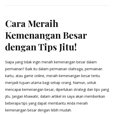
Cara Meraih
Kemenangan Besar
dengan Tips Jitu!
Siapa yang tidak ingin meraih kemenangan besar dalam
permainan? Baik itu dalam permainan olahraga, permainan
kartu, atau game online, meraih kemenangan besar tentu
menjadi tujuan utama bagi setiap orang. Namun, untuk
mencapai kemenangan besar, diperlukan strategi dan tips yang
jitu. Jangan khawatir, dalam artikel ini saya akan memberikan
beberapa tips yang dapat membantu Anda meraih
kemenangan besar dengan lebih mudah.