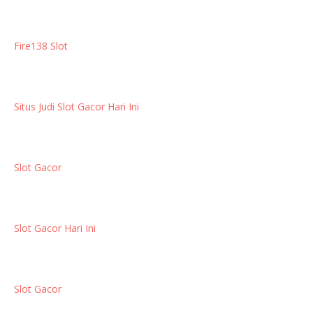
p
o
Fire138 Slot
s
Situs Judi Slot Gacor Hari Ini
Slot Gacor
Slot Gacor Hari Ini
Slot Gacor