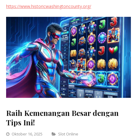
https://www.historicwashingtoncounty.org/
Raih Kemenangan Besar dengan
Tips Ini!
Categories
Oktober 16, 2025
Slot Online