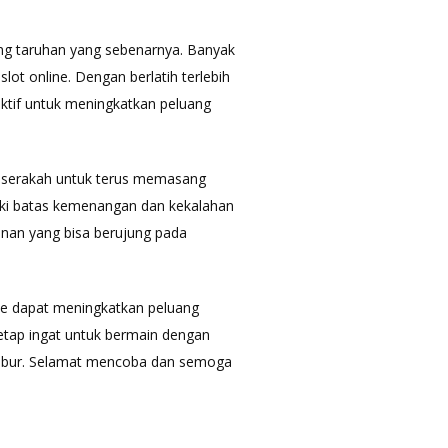
ang taruhan yang sebenarnya. Banyak
slot online. Dengan berlatih terlebih
ektif untuk meningkatkan peluang
lu serakah untuk terus memasang
liki batas kemenangan dan kekalahan
inan yang bisa berujung pada
ine dapat meningkatkan peluang
etap ingat untuk bermain dengan
hibur. Selamat mencoba dan semoga