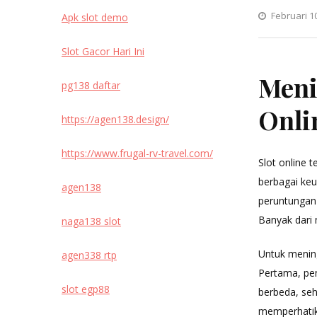
Februari 1
Apk slot demo
Slot Gacor Hari Ini
Meni
pg138 daftar
Onli
https://agen138.design/
https://www.frugal-rv-travel.com/
Slot online 
berbagai keu
agen138
peruntungan 
Banyak dari
naga138 slot
Untuk mening
agen338 rtp
Pertama, pem
slot egp88
berbeda, se
memperhatik