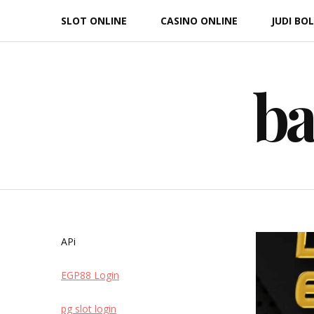
Skip
SLOT ONLINE
CASINO ONLINE
JUDI BO
to
content
ba
APi
EGP88 Login
pg slot login