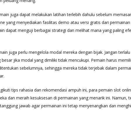
n peluang menang.
pemain juga dapat melakukan latihan terlebih dahulu sebelum memas
line yang menyediakan fasilitas demo atau versi gratis dari permainan 
in dapat menguji berbagai strategi dan melihat mana yang paling ef
main juga perlu mengelola modal mereka dengan bijak. Jangan terla
 besar jika modal yang dimiliki tidak mencukupi. Pemain harus memi
itentukan sebelumnya, sehingga mereka tidak terjebak dalam perma
ar.
kuti tips rahasia dan rekomendasi ampuh ini, para pemain slot onl
ka dan meraih kesuksesan di permainan yang menarik ini. Namun, t
ertanggung jawab agar permainan ini tetap menyenangkan dan meng