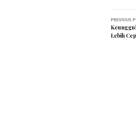
Navig
PREVIOUS 
Keunggul
pos
Lebih Cepa