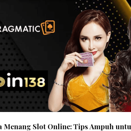
a Menang Slot Online: Tips Ampuh unt