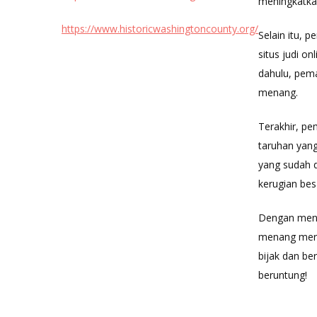
meningkatka
https://www.historicwashingtoncounty.org/
Selain itu, 
situs judi on
dahulu, pema
menang.
Terakhir, pe
taruhan yang
yang sudah d
kerugian bes
Dengan mengi
menang mere
bijak dan b
beruntung!