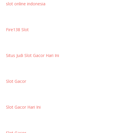
slot online indonesia
p
o
Fire138 Slot
s
Situs Judi Slot Gacor Hari Ini
Slot Gacor
Slot Gacor Hari Ini
Slot Gacor