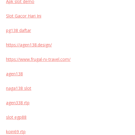
Apk slot demo
Slot Gacor Hari Ini
pg138 daftar
https://agen138.design/
https://www.frugal-rv-travel.com/
agen138
naga138 slot
agen338 rtp
slot egp88
koin69 rtp