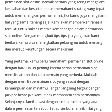
permainan slot online. Banyak pemain yang sering mengalami
kekalahan dan kesulitan untuk memahami strategi yang tepat
untuk memenangkan permainan ini. Jika kamu juga mengalami
hal yang sama, tenang saja! Kami akan memberikan rahasia
terbukti untuk sukses meraih kemenangan dalam permainan
slot online. Dengan mengikuti tips-tips jitu yang akan kami
berikan, kamu bisa meningkatkan peluangmu untuk menang
dan meraup keuntungan secara maksimal!
Yang pertama, kamu perlu memahami permainan slot online
dengan baik. Hal ini penting karena setiap permainan slot
memiliki aturan dan cara bermain yang berbeda. Mulailah
dengan memilih permainan slot yang sesuai dengan
kemampuan dan minatmu. Jangan langsung tergiur dengan
jackpot besar jika kamu tidak memahami cara bermainnya.
Selanjutnya, familiarisasi dengan simbol-simbol yang ada
dalam permainan tersebut. Setiap simbol memiliki nilai yang