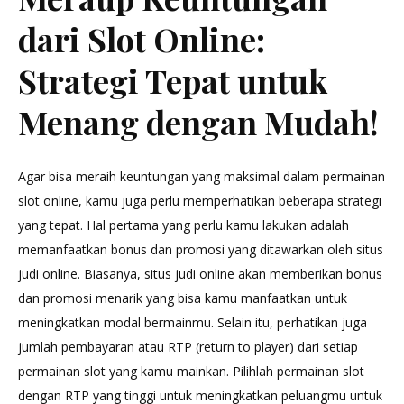
dari Slot Online:
Strategi Tepat untuk
Menang dengan Mudah!
Agar bisa meraih keuntungan yang maksimal dalam permainan
slot online, kamu juga perlu memperhatikan beberapa strategi
yang tepat. Hal pertama yang perlu kamu lakukan adalah
memanfaatkan bonus dan promosi yang ditawarkan oleh situs
judi online. Biasanya, situs judi online akan memberikan bonus
dan promosi menarik yang bisa kamu manfaatkan untuk
meningkatkan modal bermainmu. Selain itu, perhatikan juga
jumlah pembayaran atau RTP (return to player) dari setiap
permainan slot yang kamu mainkan. Pilihlah permainan slot
dengan RTP yang tinggi untuk meningkatkan peluangmu untuk