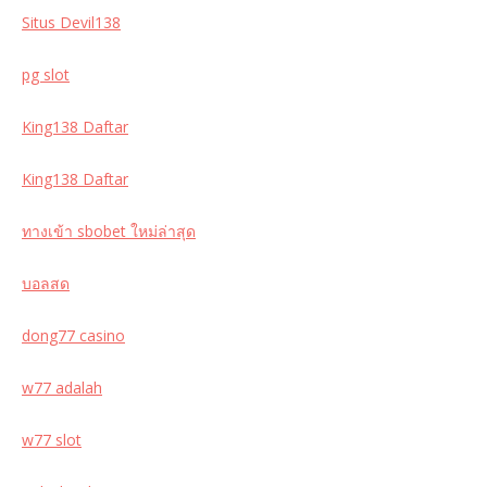
Situs Devil138
pg slot
King138 Daftar
King138 Daftar
ทางเข้า sbobet ใหม่ล่าสุด
บอลสด
dong77 casino
w77 adalah
w77 slot