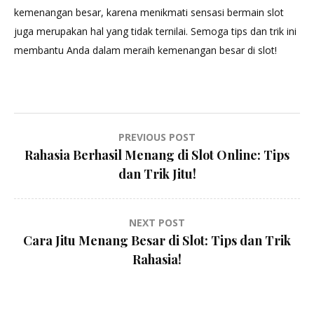
kemenangan besar, karena menikmati sensasi bermain slot
juga merupakan hal yang tidak ternilai. Semoga tips dan trik ini
membantu Anda dalam meraih kemenangan besar di slot!
N
PREVIOUS POST
Rahasia Berhasil Menang di Slot Online: Tips
a
dan Trik Jitu!
v
i
NEXT POST
Cara Jitu Menang Besar di Slot: Tips dan Trik
g
Rahasia!
a
s