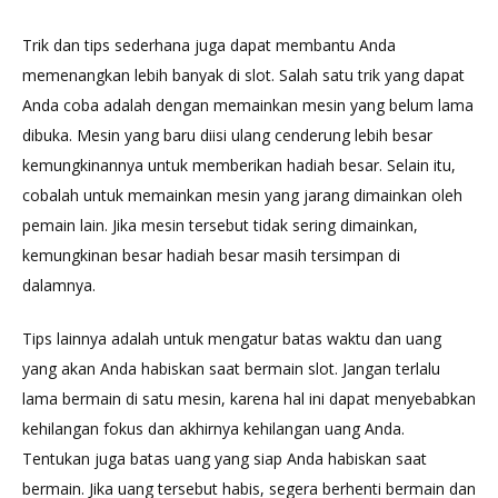
Trik dan tips sederhana juga dapat membantu Anda
memenangkan lebih banyak di slot. Salah satu trik yang dapat
Anda coba adalah dengan memainkan mesin yang belum lama
dibuka. Mesin yang baru diisi ulang cenderung lebih besar
kemungkinannya untuk memberikan hadiah besar. Selain itu,
cobalah untuk memainkan mesin yang jarang dimainkan oleh
pemain lain. Jika mesin tersebut tidak sering dimainkan,
kemungkinan besar hadiah besar masih tersimpan di
dalamnya.
Tips lainnya adalah untuk mengatur batas waktu dan uang
yang akan Anda habiskan saat bermain slot. Jangan terlalu
lama bermain di satu mesin, karena hal ini dapat menyebabkan
kehilangan fokus dan akhirnya kehilangan uang Anda.
Tentukan juga batas uang yang siap Anda habiskan saat
bermain. Jika uang tersebut habis, segera berhenti bermain dan