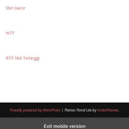
Slot Gacor
W77
RTP Slot Tertinggi
Proudly powered by WordPress
|
Theme: Floral Lite by
GretaThemes
.
Exit mobile version