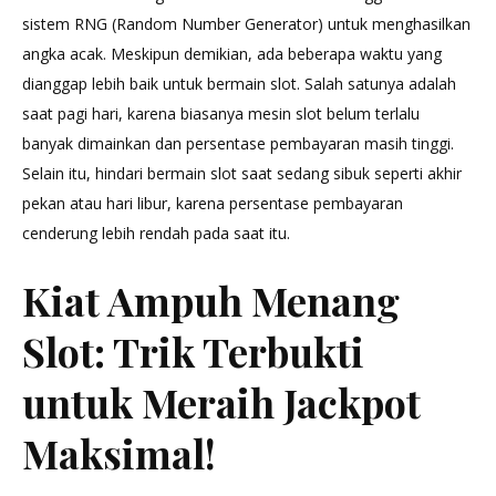
sistem RNG (Random Number Generator) untuk menghasilkan
angka acak. Meskipun demikian, ada beberapa waktu yang
dianggap lebih baik untuk bermain slot. Salah satunya adalah
saat pagi hari, karena biasanya mesin slot belum terlalu
banyak dimainkan dan persentase pembayaran masih tinggi.
Selain itu, hindari bermain slot saat sedang sibuk seperti akhir
pekan atau hari libur, karena persentase pembayaran
cenderung lebih rendah pada saat itu.
Kiat Ampuh Menang
Slot: Trik Terbukti
untuk Meraih Jackpot
Maksimal!