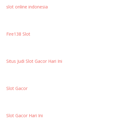
i
slot online indonesia
p
o
Fire138 Slot
s
Situs Judi Slot Gacor Hari Ini
Slot Gacor
Slot Gacor Hari Ini