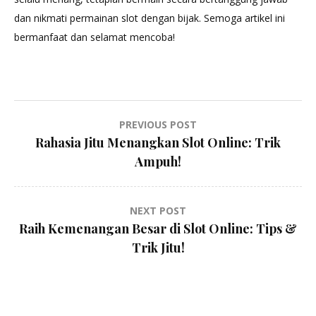
dan nikmati permainan slot dengan bijak. Semoga artikel ini
bermanfaat dan selamat mencoba!
N
PREVIOUS POST
Rahasia Jitu Menangkan Slot Online: Trik
a
Ampuh!
v
i
NEXT POST
Raih Kemenangan Besar di Slot Online: Tips &
g
Trik Jitu!
a
s