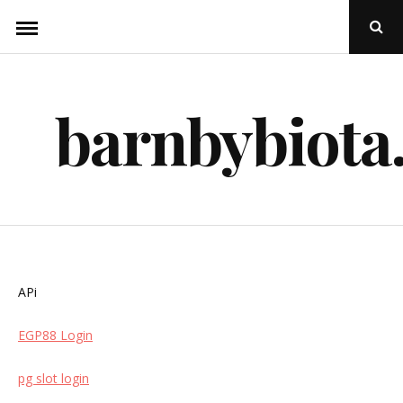
Skip
Ope
to
Sear
Popu
content
barnbybiota
APi
EGP88 Login
pg slot login