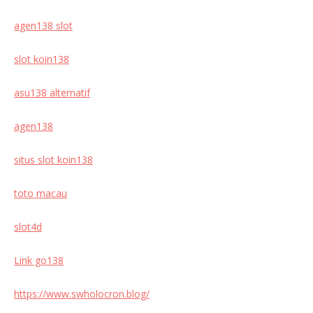
agen138 slot
slot koin138
asu138 alternatif
agen138
situs slot koin138
toto macau
slot4d
Link go138
https://www.swholocron.blog/