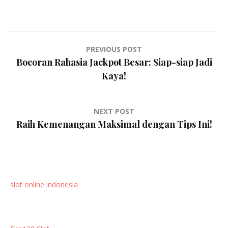
N
PREVIOUS POST
Bocoran Rahasia Jackpot Besar: Siap-siap Jadi
a
Kaya!
v
i
NEXT POST
Raih Kemenangan Maksimal dengan Tips Ini!
g
a
s
slot online indonesia
i
p