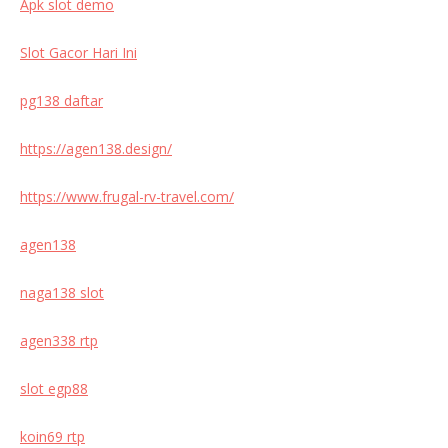
Apk slot demo
Slot Gacor Hari Ini
pg138 daftar
https://agen138.design/
https://www.frugal-rv-travel.com/
agen138
naga138 slot
agen338 rtp
slot egp88
koin69 rtp