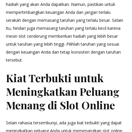
hadiah yang akan Anda dapatkan. Namun, pastikan untuk
mempertimbangkan keuangan Anda dan jangan terlalu
serakah dengan memasang taruhan yang terlalu besar. Selain
itu, hindari juga memasang taruhan yang terlalu kecil karena
mesin slot cenderung memberikan hadiah yang lebih besar
untuk taruhan yang lebih tinggi. Pilihlah taruhan yang sesuai
dengan keuangan Anda dan tetap konsisten dengan taruhan
tersebut.
Kiat Terbukti untuk
Meningkatkan Peluang
Menang di Slot Online
Selain rahasia tersembunyi, ada juga kiat terbukti yang dapat
meningkatkan peluang Anda untuk memenangkan slot online.