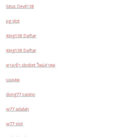
Situs Devil138
pg slot
King138 Daftar
King138 Daftar
ทางเข้า sbobet ใหม่ล่าสุด
บอลสด
dong77 casino
w77 adalah
w77 slot