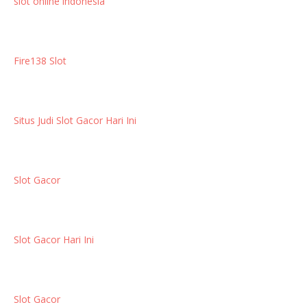
slot online indonesia
p
o
Fire138 Slot
s
Situs Judi Slot Gacor Hari Ini
Slot Gacor
Slot Gacor Hari Ini
Slot Gacor