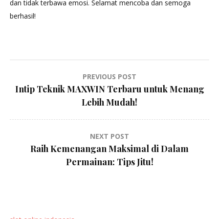
dan tidak terbawa emosi. Selamat mencoba dan semoga
berhasil!
N
PREVIOUS POST
Intip Teknik MAXWIN Terbaru untuk Menang
a
Lebih Mudah!
v
i
NEXT POST
Raih Kemenangan Maksimal di Dalam
g
Permainan: Tips Jitu!
a
s
i