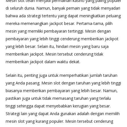
Mesin slot telah menjadi permainan kasino yang paling populer
di seluruh dunia. Namun, banyak pemain yang tidak menyadari
bahwa ada strategi tertentu yang dapat meningkatkan peluang
mereka memenangkan jackpot besar. Pertama-tama, pilih
mesin yang memiliki pembayaran tertinggi. Mesin dengan
pembayaran yang lebih tinggi cenderung memberikan jackpot
yang lebih besar. Selain itu, hindari mesin yang baru saja
memberikan jackpot. Mesin tersebut cenderung tidak
memberikan jackpot dalam waktu dekat.
Selain itu, penting juga untuk memperhatikan jumlah taruhan
yang Anda pasang. Mesin slot dengan taruhan yang lebih tinggi
biasanya memberikan pembayaran yang lebih besar. Namun,
pastikan juga untuk tidak memasang taruhan yang terlalu
tinggi sehingga dapat menyebabkan kerugian yang besar.
Strategi lain yang dapat Anda gunakan adalah dengan memilih
mesin slot yang kurang populer. Mesin tersebut cenderung