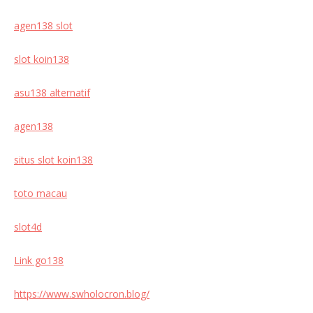
agen138 slot
slot koin138
asu138 alternatif
agen138
situs slot koin138
toto macau
slot4d
Link go138
https://www.swholocron.blog/