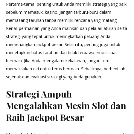
Pertama-tama, penting untuk Anda memiliki strategi yang baik
sebelum memasuki kasino. Jangan terburu-buru dalam
memasang taruhan tanpa memiliki rencana yang matang.
Kenali permainan yang Anda mainkan dan pelajari aturan serta
strategi yang tepat untuk meningkatkan peluang Anda
memenangkan jackpot besar. Selain itu, penting juga untuk
menetapkan batas taruhan dan tidak terbawa emosi saat
bermain. Jika Anda mengalami kekalahan, jangan terus
memaksakan diri untuk terus bermain. Sebaliknya, berhentilah
sejenak dan evaluasi strategi yang Anda gunakan.
Strategi Ampuh
Mengalahkan Mesin Slot dan
Raih Jackpot Besar