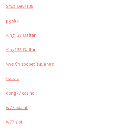
Situs Devil138
pg slot
King138 Daftar
King138 Daftar
ทางเข้า sbobet ใหม่ล่าสุด
บอลสด
dong77 casino
w77 adalah
w77 slot