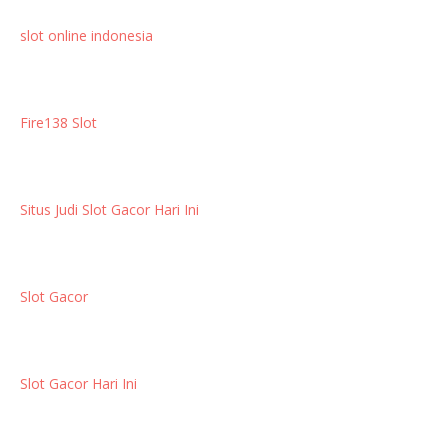
s
slot online indonesia
i
p
o
Fire138 Slot
s
Situs Judi Slot Gacor Hari Ini
Slot Gacor
Slot Gacor Hari Ini