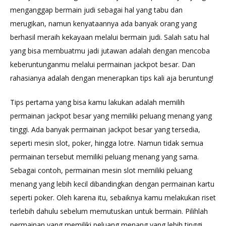
menganggap bermain judi sebagai hal yang tabu dan
merugikan, namun kenyataannya ada banyak orang yang
berhasil meraih kekayaan melalui bermain judi. Salah satu hal
yang bisa membuatmu jadi jutawan adalah dengan mencoba
keberuntunganmu melalui permainan jackpot besar. Dan
rahasianya adalah dengan menerapkan tips kali aja beruntung!
Tips pertama yang bisa kamu lakukan adalah memilih
permainan jackpot besar yang memiliki peluang menang yang
tinggi. Ada banyak permainan jackpot besar yang tersedia,
seperti mesin slot, poker, hingga lotre. Namun tidak semua
permainan tersebut memiliki peluang menang yang sama.
Sebagai contoh, permainan mesin slot memiliki peluang
menang yang lebih kecil dibandingkan dengan permainan kartu
seperti poker. Oleh karena itu, sebaiknya kamu melakukan riset
terlebih dahulu sebelum memutuskan untuk bermain. Pilihlah
permainan yang memiliki peluang menang yang lebih tinggi