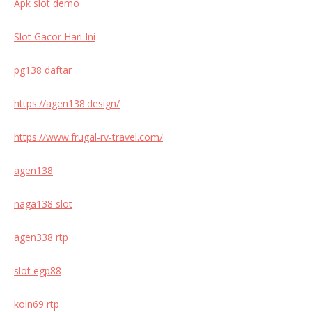
Apk slot demo
Slot Gacor Hari Ini
pg138 daftar
https://agen138.design/
https://www.frugal-rv-travel.com/
agen138
naga138 slot
agen338 rtp
slot egp88
koin69 rtp