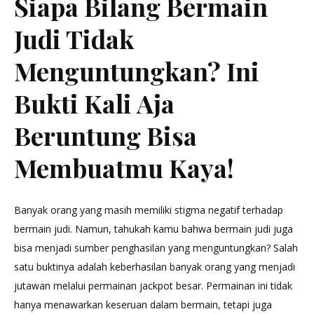
Siapa Bilang Bermain
Judi Tidak
Menguntungkan? Ini
Bukti Kali Aja
Beruntung Bisa
Membuatmu Kaya!
Banyak orang yang masih memiliki stigma negatif terhadap
bermain judi. Namun, tahukah kamu bahwa bermain judi juga
bisa menjadi sumber penghasilan yang menguntungkan? Salah
satu buktinya adalah keberhasilan banyak orang yang menjadi
jutawan melalui permainan jackpot besar. Permainan ini tidak
hanya menawarkan keseruan dalam bermain, tetapi juga