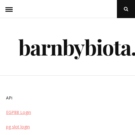
Skip
Ope
to
Sear
Popu
content
barnbybiota
APi
EGP88 Login
pg slot login