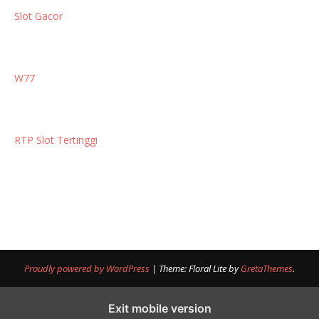
Slot Gacor
W77
RTP Slot Tertinggi
Proudly powered by WordPress
|
Theme: Floral Lite by
GretaThemes
.
Exit mobile version