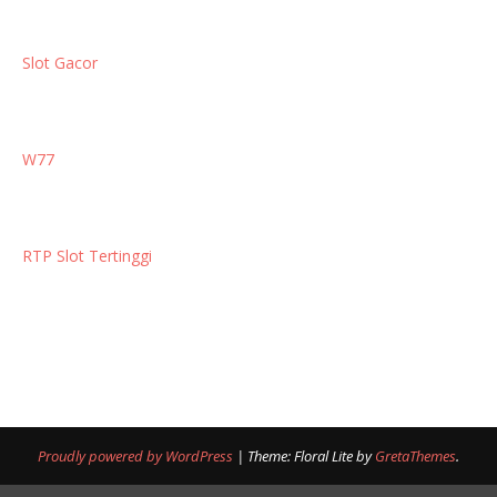
Slot Gacor
W77
RTP Slot Tertinggi
Proudly powered by WordPress
|
Theme: Floral Lite by
GretaThemes
.