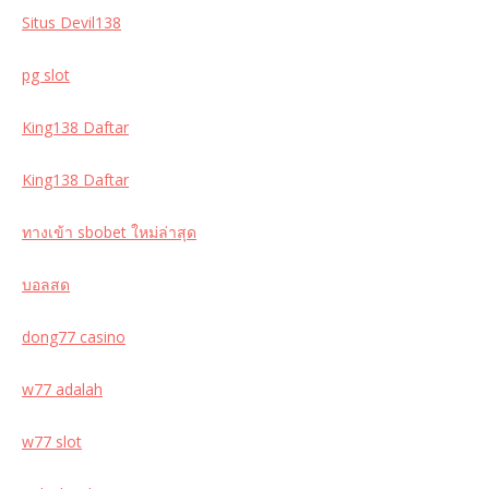
Situs Devil138
pg slot
King138 Daftar
King138 Daftar
ทางเข้า sbobet ใหม่ล่าสุด
บอลสด
dong77 casino
w77 adalah
w77 slot