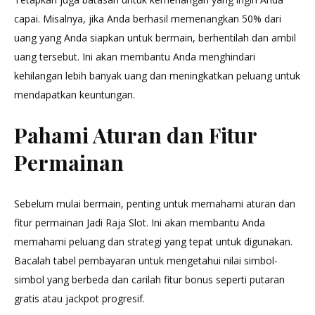
capai. Misalnya, jika Anda berhasil memenangkan 50% dari
uang yang Anda siapkan untuk bermain, berhentilah dan ambil
uang tersebut. Ini akan membantu Anda menghindari
kehilangan lebih banyak uang dan meningkatkan peluang untuk
mendapatkan keuntungan.
Pahami Aturan dan Fitur
Permainan
Sebelum mulai bermain, penting untuk memahami aturan dan
fitur permainan Jadi Raja Slot. Ini akan membantu Anda
memahami peluang dan strategi yang tepat untuk digunakan.
Bacalah tabel pembayaran untuk mengetahui nilai simbol-
simbol yang berbeda dan carilah fitur bonus seperti putaran
gratis atau jackpot progresif.