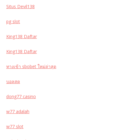
Situs Devil138
pg slot
King138 Daftar
King138 Daftar
ทางเข้า sbobet ใหม่ล่าสุด
บอลสด
dong77 casino
w77 adalah
w77 slot