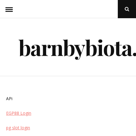
Skip
Ope
to
Sear
Popu
content
barnbybiota
APi
EGP88 Login
pg slot login