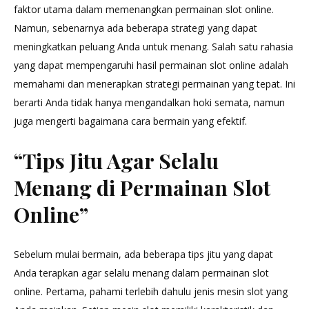
faktor utama dalam memenangkan permainan slot online.
Namun, sebenarnya ada beberapa strategi yang dapat
meningkatkan peluang Anda untuk menang. Salah satu rahasia
yang dapat mempengaruhi hasil permainan slot online adalah
memahami dan menerapkan strategi permainan yang tepat. Ini
berarti Anda tidak hanya mengandalkan hoki semata, namun
juga mengerti bagaimana cara bermain yang efektif.
“Tips Jitu Agar Selalu
Menang di Permainan Slot
Online”
Sebelum mulai bermain, ada beberapa tips jitu yang dapat
Anda terapkan agar selalu menang dalam permainan slot
online. Pertama, pahami terlebih dahulu jenis mesin slot yang