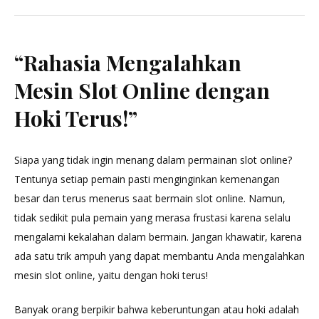
“Rahasia Mengalahkan
Mesin Slot Online dengan
Hoki Terus!”
Siapa yang tidak ingin menang dalam permainan slot online?
Tentunya setiap pemain pasti menginginkan kemenangan
besar dan terus menerus saat bermain slot online. Namun,
tidak sedikit pula pemain yang merasa frustasi karena selalu
mengalami kekalahan dalam bermain. Jangan khawatir, karena
ada satu trik ampuh yang dapat membantu Anda mengalahkan
mesin slot online, yaitu dengan hoki terus!
Banyak orang berpikir bahwa keberuntungan atau hoki adalah