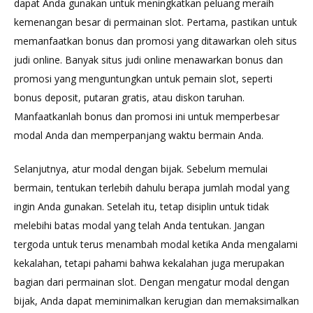
dapat Anda gunakan untuk meningkatkan peluang meraih
kemenangan besar di permainan slot. Pertama, pastikan untuk
memanfaatkan bonus dan promosi yang ditawarkan oleh situs
judi online. Banyak situs judi online menawarkan bonus dan
promosi yang menguntungkan untuk pemain slot, seperti
bonus deposit, putaran gratis, atau diskon taruhan.
Manfaatkanlah bonus dan promosi ini untuk memperbesar
modal Anda dan memperpanjang waktu bermain Anda.
Selanjutnya, atur modal dengan bijak. Sebelum memulai
bermain, tentukan terlebih dahulu berapa jumlah modal yang
ingin Anda gunakan. Setelah itu, tetap disiplin untuk tidak
melebihi batas modal yang telah Anda tentukan. Jangan
tergoda untuk terus menambah modal ketika Anda mengalami
kekalahan, tetapi pahami bahwa kekalahan juga merupakan
bagian dari permainan slot. Dengan mengatur modal dengan
bijak, Anda dapat meminimalkan kerugian dan memaksimalkan