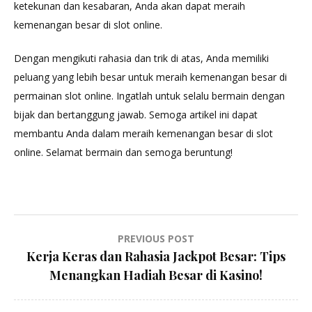
ketekunan dan kesabaran, Anda akan dapat meraih
kemenangan besar di slot online.
Dengan mengikuti rahasia dan trik di atas, Anda memiliki
peluang yang lebih besar untuk meraih kemenangan besar di
permainan slot online. Ingatlah untuk selalu bermain dengan
bijak dan bertanggung jawab. Semoga artikel ini dapat
membantu Anda dalam meraih kemenangan besar di slot
online. Selamat bermain dan semoga beruntung!
N
PREVIOUS POST
Kerja Keras dan Rahasia Jackpot Besar: Tips
a
Menangkan Hadiah Besar di Kasino!
v