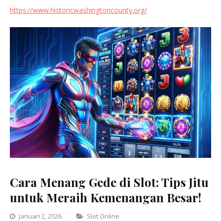
https://www.historicwashingtoncounty.org/
Cara Menang Gede di Slot: Tips Jitu
untuk Meraih Kemenangan Besar!
Categories
Januari 2, 2026
Slot Online