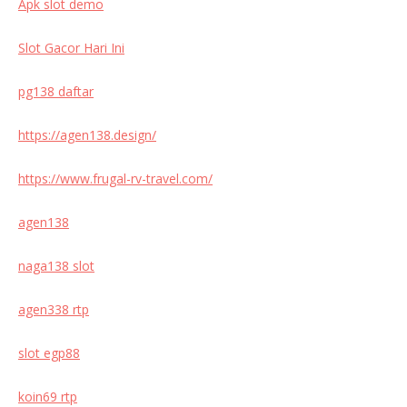
Apk slot demo
Slot Gacor Hari Ini
pg138 daftar
https://agen138.design/
https://www.frugal-rv-travel.com/
agen138
naga138 slot
agen338 rtp
slot egp88
koin69 rtp