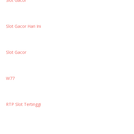
Slot Gacor
Slot Gacor Hari Ini
Slot Gacor
W77
RTP Slot Tertinggi