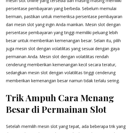
mesin slot online yang tersedia dan masing-masing memiliki
persentase pembayaran yang berbeda. Sebelum memulai
bermain, pastikan untuk memeriksa persentase pembayaran
dari mesin slot yang ingin Anda mainkan. Mesin slot dengan
persentase pembayaran yang tinggi memiliki peluang lebih
besar untuk memberikan kemenangan besar. Selain itu, pilih
juga mesin slot dengan volatilitas yang sesuai dengan gaya
permainan Anda. Mesin slot dengan volatilitas rendah
cenderung memberikan kemenangan kecil secara teratur,
sedangkan mesin slot dengan volatilitas tinggi cenderung
memberikan kemenangan besar namun tidak terlalu sering.
Trik Ampuh Cara Menang
Besar di Permainan Slot
Setelah memilih mesin slot yang tepat, ada beberapa trik yang