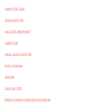
agen138 slot
slot koin138
asu138 alternatif
agen138
situs slot koin138
toto macau
slot4d
Link go138
https://www.swholocron.blog/