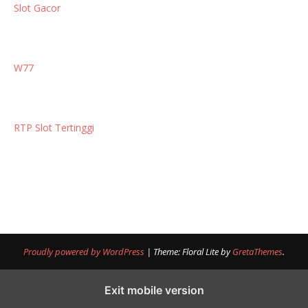
Slot Gacor
W77
RTP Slot Tertinggi
Proudly powered by WordPress
|
Theme: Floral Lite by
GretaThemes
.
Exit mobile version