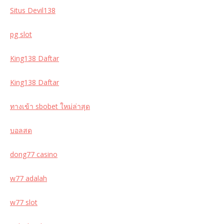
Situs Devil138
pg slot
King138 Daftar
King138 Daftar
ทางเข้า sbobet ใหม่ล่าสุด
บอลสด
dong77 casino
w77 adalah
w77 slot