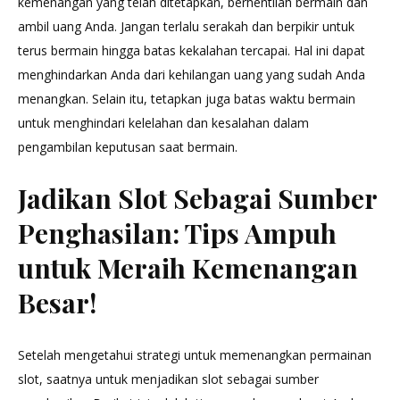
kemenangan yang telah ditetapkan, berhentilah bermain dan
ambil uang Anda. Jangan terlalu serakah dan berpikir untuk
terus bermain hingga batas kekalahan tercapai. Hal ini dapat
menghindarkan Anda dari kehilangan uang yang sudah Anda
menangkan. Selain itu, tetapkan juga batas waktu bermain
untuk menghindari kelelahan dan kesalahan dalam
pengambilan keputusan saat bermain.
Jadikan Slot Sebagai Sumber
Penghasilan: Tips Ampuh
untuk Meraih Kemenangan
Besar!
Setelah mengetahui strategi untuk memenangkan permainan
slot, saatnya untuk menjadikan slot sebagai sumber