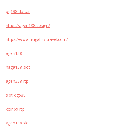
pg138 daftar
https://agen138.design/
https://www.frugal-rv-travel.com/
agen138
naga138 slot
agen338 rtp
slot egp88
koin69 rtp
agen138 slot