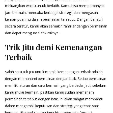
meluangkan waktu untuk berlatih. Kamu bisa memperbanyak
jam bermain, mencoba berbagai strategi, dan mengasah
kemampuanmu dalam permainan tersebut. Dengan berlatih
secara teratur, kamu akan semakin familiar dengan permainan
dan dapat menguasai trik-triknya.
Trik Jitu demi Kemenangan
Terbaik
Salah satu trik jitu untuk meraih kemenangan terbaik adalah
dengan memahami permainan dengan baik. Setiap permainan
memiliki aturan dan cara bermain yang berbeda. Jadi, sebelum
kamu mulai bermain, pastikan kamu sudah memahami
permainan tersebut dengan baik. Ini akan sangat membantu
dalam mengambil keputusan dan strategi yang tepat saat
bermain. Jika perlu, kamu juga bisa mencari informasi