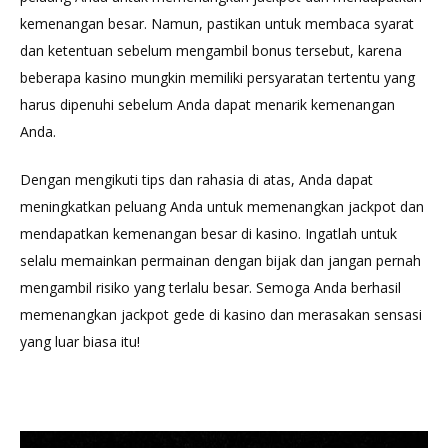
kemenangan besar. Namun, pastikan untuk membaca syarat
dan ketentuan sebelum mengambil bonus tersebut, karena
beberapa kasino mungkin memiliki persyaratan tertentu yang
harus dipenuhi sebelum Anda dapat menarik kemenangan
Anda.
Dengan mengikuti tips dan rahasia di atas, Anda dapat
meningkatkan peluang Anda untuk memenangkan jackpot dan
mendapatkan kemenangan besar di kasino. Ingatlah untuk
selalu memainkan permainan dengan bijak dan jangan pernah
mengambil risiko yang terlalu besar. Semoga Anda berhasil
memenangkan jackpot gede di kasino dan merasakan sensasi
yang luar biasa itu!