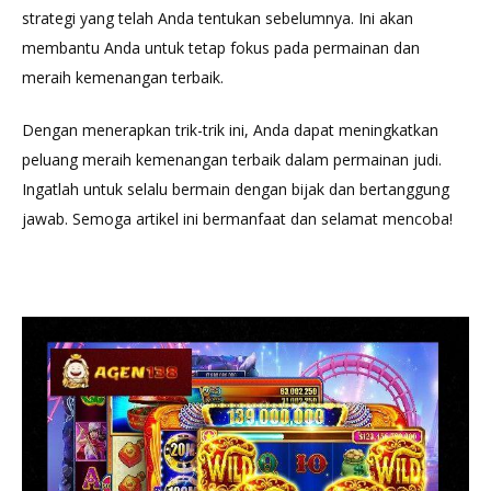
strategi yang telah Anda tentukan sebelumnya. Ini akan
membantu Anda untuk tetap fokus pada permainan dan
meraih kemenangan terbaik.
Dengan menerapkan trik-trik ini, Anda dapat meningkatkan
peluang meraih kemenangan terbaik dalam permainan judi.
Ingatlah untuk selalu bermain dengan bijak dan bertanggung
jawab. Semoga artikel ini bermanfaat dan selamat mencoba!