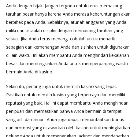
Anda dengan bijak. Jangan tergoda untuk terus memasang
taruhan besar hanya karena Anda merasa keberuntungan akan
berpihak pada Anda. Sebaliknya, aturlah anggaran yang Anda
miliki dan tetaplah disiplin dengan memasang taruhan yang
sesuai. Jika Anda terus menang, cobalah untuk menarik
sebagian dari kemenangan Anda dan sisihkan untuk digunakan
di lain waktu. Ini akan membantu Anda menghindari kekalahan
besar dan memungkinkan Anda untuk memperpanjang waktu
bermain Anda di kasino.
Selain itu, penting juga untuk memilih kasino yang tepat.
Pastikan untuk memilih kasino yang terpercaya dan memiliki
reputasi yang baik. Hal ini dapat membantu Anda menghindari
penipuan dan memastikan bahwa Anda bermain di tempat
yang adil dan aman. Anda juga dapat memanfaatkan bonus
dan promosi yang ditawarkan oleh kasino untuk meningkatkan
peluang Anda untuk memenangkan jackpot dan mendapatkan