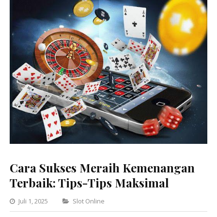
Cara Sukses Meraih Kemenangan
Terbaik: Tips-Tips Maksimal
Categories
Juli 1, 2025
Slot Online