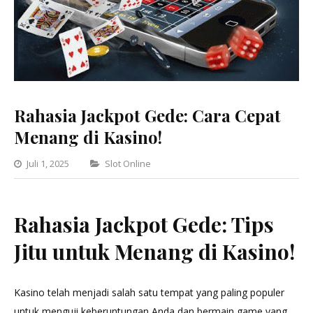
Rahasia Jackpot Gede: Cara Cepat
Menang di Kasino!
Categories
Juli 1, 2025
Slot Online
Rahasia Jackpot Gede: Tips
Jitu untuk Menang di Kasino!
Kasino telah menjadi salah satu tempat yang paling populer
untuk menguji keberuntungan Anda dan bermain game yang