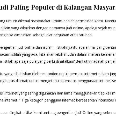
udi Paling Populer di Kalangan Masyar
aling umum dikenal masyarakat umum adalah permainan kartu. Namun 
di lain yang dikaitkan dengan namanya judi online. Apalagi sejak munc
ang bisa dimainkan sebagai alat perjudian atau taruhan.
gertian judi online dan istilah – istilahnya itu adalah hal yang pe
acam istilah yang ada, kita akan lebih mudah dalam meraih kemenan
tu? Istilah apa saja pula yang perlu dihafalkan? Berikut ini adalah pe
 yang dihabiskan oleh responden untuk bermain internet dalam jang
g harus diamati untuk mengetahui intensitas penggunaan intenet s
nsi internet yang sering digunakan dan lama menggunakan tiap kali m
a internet. ” Tiga kategori pengguna internet berdasarkan intensitas i
asan singkat artikel kami tentang pengertian Judi Online yang sebe