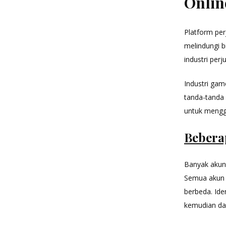
Onlin
Platform per
melindungi b
industri perj
Industri gam
tanda-tanda 
untuk mengg
Bebera
Banyak akun
Semua akun 
berbeda. Id
kemudian da