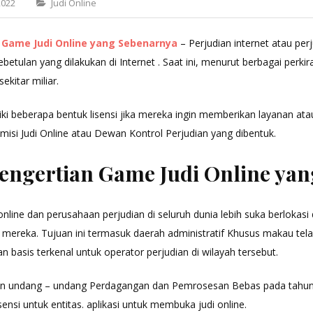
Categories
2022
Judi Online
 Game Judi Online yang Sebenarnya
– Perjudian internet atau per
betulan yang dilakukan di Internet . Saat ini, menurut berbagai perkir
sekitar miliar.
ki beberapa bentuk lisensi jika mereka ingin memberikan layanan ata
misi Judi Online atau Dewan Kontrol Perjudian yang dibentuk.
engertian Game Judi Online ya
online dan perusahaan perjudian di seluruh dunia lebih suka berlokasi
mereka. Tujuan ini termasuk daerah administratif Khusus makau tel
n basis terkenal untuk operator perjudian di wilayah tersebut.
 undang – undang Perdagangan dan Pemrosesan Bebas pada tahun 
sensi untuk entitas. aplikasi untuk membuka judi online.