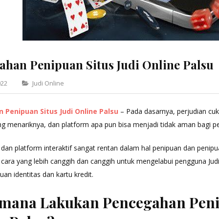
ahan Penipuan Situs Judi Online Palsu
Categories
022
Judi Online
 Penipuan Situs Judi Online Palsu
– Pada dasarnya, perjudian cuk
g menariknya, dan platform apa pun bisa menjadi tidak aman bagi p
e dan platform interaktif sangat rentan dalam hal penipuan dan penip
ara yang lebih canggih dan canggih untuk mengelabui pengguna Judi
uan identitas dan kartu kredit.
mana Lakukan Pencegahan Penip