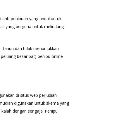
i anti-penipuan yang andal untuk
lusi yang berguna untuk melindungi
 – tahun dan tidak menunjukkan
peluang besar bagi penipu online
nakan di situs web perjudian.
emudian digunakan untuk skema yang
 kalah dengan sengaja. Penipu