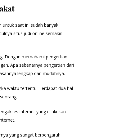
akat
untuk saat ini sudah banyak
ulnya situs judi online semakin
nting. Dengan memahami pengertian
gan. Apa sebenarnya pengertian dari
njelasannya lengkap dan mudahnya.
ka waktu tertentu. Terdapat dua hal
eseorang.
engakses internet yang dilakukan
nternet.
narnya yang sangat berpengaruh