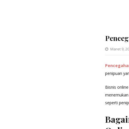
Penceg
Maret 9, 2
Pencegahan
penipuan yan
Bisnis onlin
menemukan c
seperti penip
Bagai