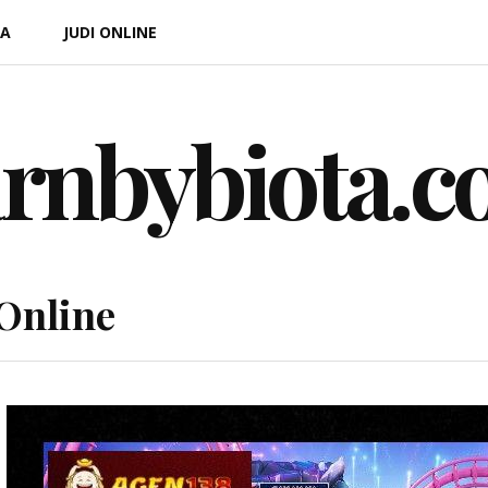
LA
JUDI ONLINE
rnbybiota.
 Online