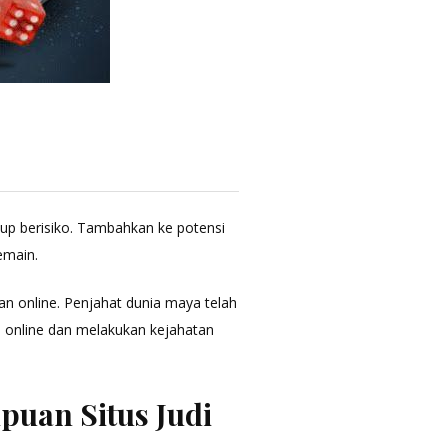
up berisiko. Tambahkan ke potensi
emain.
uan online. Penjahat dunia maya telah
 online dan melakukan kejahatan
uan Situs Judi