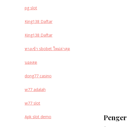
pg slot
King138 Daftar
King138 Daftar
ทางเข้า sbobet ใหม่ล่าสุด
บอลสด
dong77 casino
w77 adalah
w77 slot
Penger
Apk slot demo