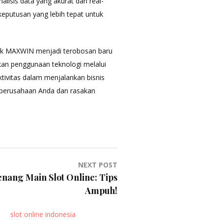
isis data yang akurat dan real-
eputusan yang lebih tepat untuk
nik MAXWIN menjadi terobosan baru
kan penggunaan teknologi melalui
tivitas dalam menjalankan bisnis
di perusahaan Anda dan rasakan
NEXT POST
enang Main Slot Online: Tips
Ampuh!
slot online indonesia