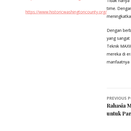
Tidak hanya 
time. Dengan
https://www.historicwashingtoncounty.org/
meningkatkan 
Dengan berb
yang sangat 
Teknik MAXWI
mereka di er
manfaatnya 
N
PREVIOUS 
Rahasia M
a
untuk Pa
v