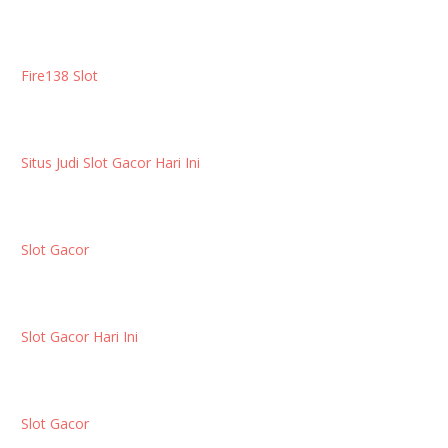
Fire138 Slot
Situs Judi Slot Gacor Hari Ini
Slot Gacor
Slot Gacor Hari Ini
Slot Gacor