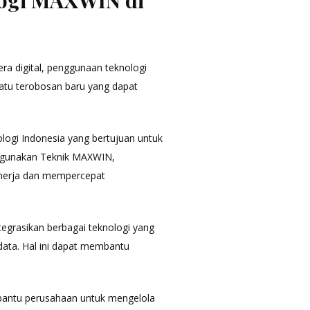
ra digital, penggunaan teknologi
satu terobosan baru yang dapat
ogi Indonesia yang bertujuan untuk
enggunakan Teknik MAXWIN,
inerja dan mempercepat
grasikan berbagai teknologi yang
data. Hal ini dapat membantu
mbantu perusahaan untuk mengelola