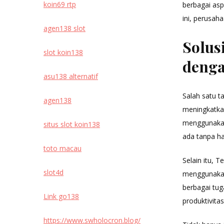
koin69 rtp
berbagai asp
ini, perusah
agen138 slot
Solus
slot koin138
deng
asu138 alternatif
Salah satu t
agen138
meningkatkan
menggunakan
situs slot koin138
ada tanpa h
toto macau
Selain itu,
slot4d
menggunakan
berbagai tug
Link go138
produktivita
https://www.swholocron.blog/