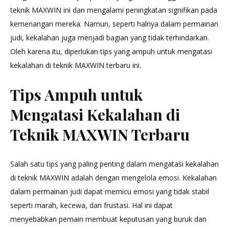
teknik MAXWIN ini dan mengalami peningkatan signifikan pada
kemenangan mereka. Namun, seperti halnya dalam permainan
judi, kekalahan juga menjadi bagian yang tidak terhindarkan.
Oleh karena itu, diperlukan tips yang ampuh untuk mengatasi
kekalahan di teknik MAXWIN terbaru ini.
Tips Ampuh untuk
Mengatasi Kekalahan di
Teknik MAXWIN Terbaru
Salah satu tips yang paling penting dalam mengatasi kekalahan
di teknik MAXWIN adalah dengan mengelola emosi. Kekalahan
dalam permainan judi dapat memicu emosi yang tidak stabil
seperti marah, kecewa, dan frustasi. Hal ini dapat
menyebabkan pemain membuat keputusan yang buruk dan