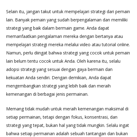
Selain itu, jangan takut untuk mempelajari strategi dari pemain
lain. Banyak pemain yang sudah berpengalaman dan memiliki
strategi yang baik dalam bermain game. Anda dapat
memanfaatkan pengalaman mereka dengan bertanya atau
mempelajari strategi mereka melalui video atau tutorial online.
Namun, perlu diingat bahwa strategi yang cocok untuk pemain
lain belum tentu cocok untuk Anda. Oleh karena itu, selalu
adopsi strategi yang sesuai dengan gaya bermain dan
kekuatan Anda sendiri. Dengan demikian, Anda dapat
mengembangkan strategi yang lebih baik dan meraih
kemenangan di berbagai jenis permainan.
Memang tidak mudah untuk meraih kemenangan maksimal di
setiap permainan, tetapi dengan fokus, konsentrasi, dan
strategi yang tepat, bukan hal yang tidak mungkin. Selalu ingat
bahwa setiap permainan adalah sebuah tantangan dan bukan