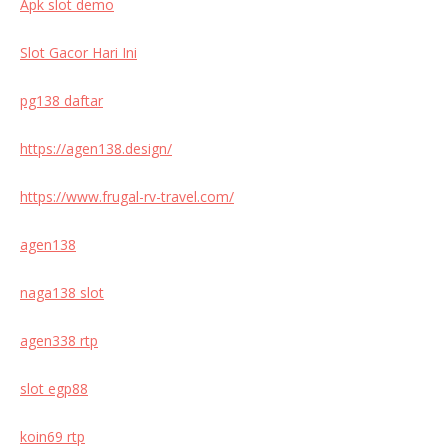
Apk slot demo
Slot Gacor Hari Ini
pg138 daftar
https://agen138.design/
https://www.frugal-rv-travel.com/
agen138
naga138 slot
agen338 rtp
slot egp88
koin69 rtp