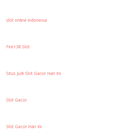
s
slot online indonesia
i
p
o
Fire138 Slot
s
Situs Judi Slot Gacor Hari Ini
Slot Gacor
Slot Gacor Hari Ini