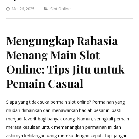
Categories
Mei 26, 2025
Slot Online
Mengungkap Rahasia
Menang Main Slot
Online: Tips Jitu untuk
Pemain Casual
Siapa yang tidak suka bermain slot online? Permainan yang
mudah dimainkan dan menawarkan hadiah besar ini pasti
menjadi favorit bagi banyak orang. Namun, seringkali pemain
merasa kesulitan untuk memenangkan permainan ini dan
akhirnya kehilangan uang mereka dengan cepat. Tapi jangan