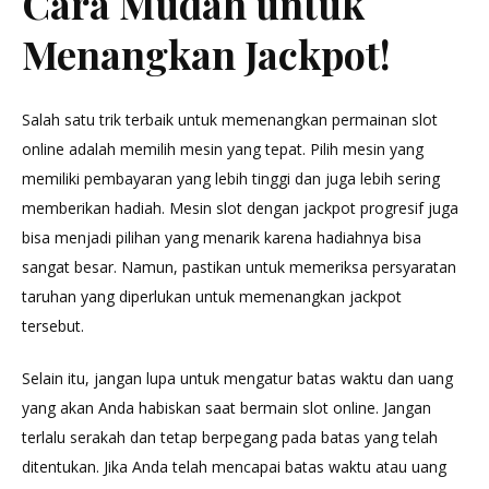
Cara Mudah untuk
Menangkan Jackpot!
Salah satu trik terbaik untuk memenangkan permainan slot
online adalah memilih mesin yang tepat. Pilih mesin yang
memiliki pembayaran yang lebih tinggi dan juga lebih sering
memberikan hadiah. Mesin slot dengan jackpot progresif juga
bisa menjadi pilihan yang menarik karena hadiahnya bisa
sangat besar. Namun, pastikan untuk memeriksa persyaratan
taruhan yang diperlukan untuk memenangkan jackpot
tersebut.
Selain itu, jangan lupa untuk mengatur batas waktu dan uang
yang akan Anda habiskan saat bermain slot online. Jangan
terlalu serakah dan tetap berpegang pada batas yang telah
ditentukan. Jika Anda telah mencapai batas waktu atau uang