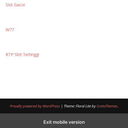
Slot Gacor
W77
RTP Slot Tertinggi
Proudly powered by WordPress
|
Theme: Floral Lite by
GretaThemes
.
Exit mobile version