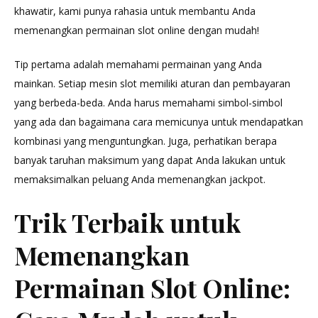
khawatir, kami punya rahasia untuk membantu Anda
memenangkan permainan slot online dengan mudah!
Tip pertama adalah memahami permainan yang Anda
mainkan. Setiap mesin slot memiliki aturan dan pembayaran
yang berbeda-beda. Anda harus memahami simbol-simbol
yang ada dan bagaimana cara memicunya untuk mendapatkan
kombinasi yang menguntungkan. Juga, perhatikan berapa
banyak taruhan maksimum yang dapat Anda lakukan untuk
memaksimalkan peluang Anda memenangkan jackpot.
Trik Terbaik untuk
Memenangkan
Permainan Slot Online: