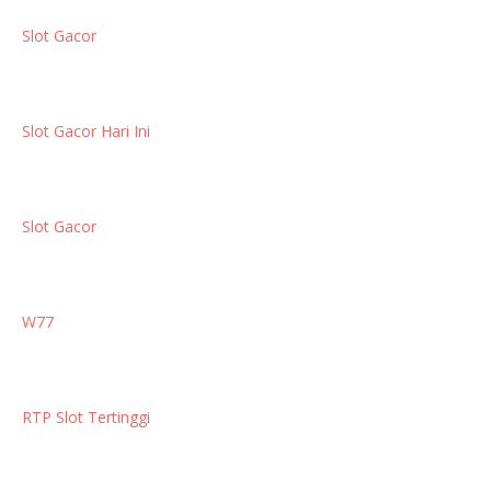
Slot Gacor
Slot Gacor Hari Ini
Slot Gacor
W77
RTP Slot Tertinggi