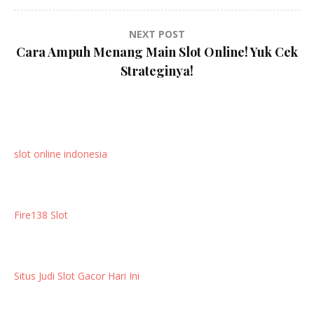
v
NEXT POST
i
Cara Ampuh Menang Main Slot Online! Yuk Cek
Strateginya!
g
a
s
slot online indonesia
i
p
o
Fire138 Slot
s
Situs Judi Slot Gacor Hari Ini