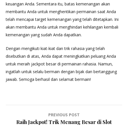
keuangan Anda. Sementara itu, batas kemenangan akan
membantu Anda untuk menghentikan permainan saat Anda
telah mencapai target kemenangan yang telah ditetapkan. Ini
akan membantu Anda untuk menghindari kehilangan kembali
kemenangan yang sudah Anda dapatkan.
Dengan mengikuti kiat-kiat dan trik rahasia yang telah
disebutkan di atas, Anda dapat meningkatkan peluang Anda
untuk meraih jackpot besar di permainan rahasia. Namun,
ingatlah untuk selalu bermain dengan bijak dan bertanggung
jawab. Semoga berhasil dan selamat bermain!
N
PREVIOUS POST
Raih Jackpot! Trik Menang Besar di Slot
a