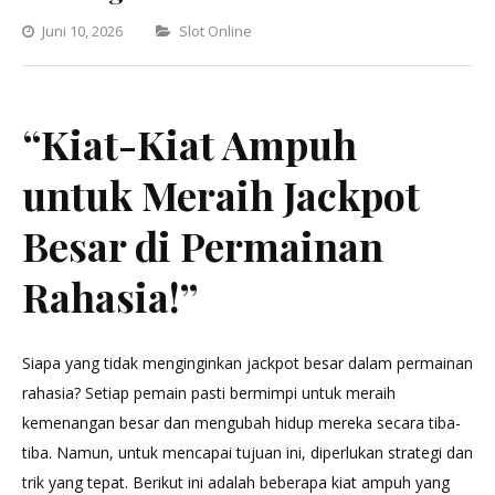
Categories
Juni 10, 2026
Slot Online
“Kiat-Kiat Ampuh
untuk Meraih Jackpot
Besar di Permainan
Rahasia!”
Siapa yang tidak menginginkan jackpot besar dalam permainan
rahasia? Setiap pemain pasti bermimpi untuk meraih
kemenangan besar dan mengubah hidup mereka secara tiba-
tiba. Namun, untuk mencapai tujuan ini, diperlukan strategi dan
trik yang tepat. Berikut ini adalah beberapa kiat ampuh yang