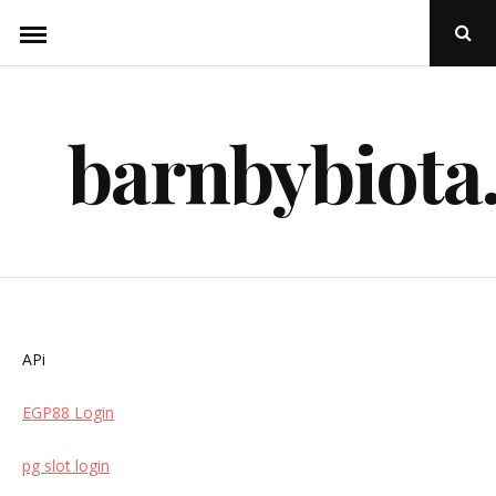
Skip
Ope
to
Sear
Popu
content
barnbybiota
APi
EGP88 Login
pg slot login