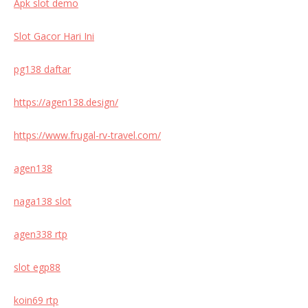
Apk slot demo
Slot Gacor Hari Ini
pg138 daftar
https://agen138.design/
https://www.frugal-rv-travel.com/
agen138
naga138 slot
agen338 rtp
slot egp88
koin69 rtp