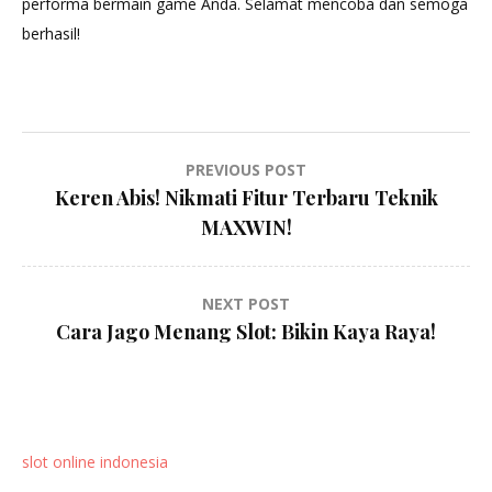
performa bermain game Anda. Selamat mencoba dan semoga
berhasil!
N
PREVIOUS POST
Keren Abis! Nikmati Fitur Terbaru Teknik
a
MAXWIN!
v
i
NEXT POST
Cara Jago Menang Slot: Bikin Kaya Raya!
g
a
s
slot online indonesia
i