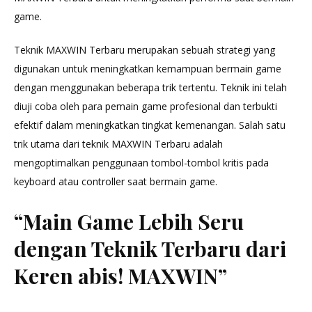
game.
Teknik MAXWIN Terbaru merupakan sebuah strategi yang
digunakan untuk meningkatkan kemampuan bermain game
dengan menggunakan beberapa trik tertentu. Teknik ini telah
diuji coba oleh para pemain game profesional dan terbukti
efektif dalam meningkatkan tingkat kemenangan. Salah satu
trik utama dari teknik MAXWIN Terbaru adalah
mengoptimalkan penggunaan tombol-tombol kritis pada
keyboard atau controller saat bermain game.
“Main Game Lebih Seru
dengan Teknik Terbaru dari
Keren abis! MAXWIN”