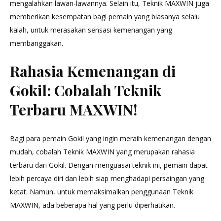
mengalahkan lawan-lawannya. Selain itu, Teknik MAXWIN juga
memberikan kesempatan bagi pemain yang biasanya selalu
kalah, untuk merasakan sensasi kemenangan yang
membanggakan.
Rahasia Kemenangan di
Gokil: Cobalah Teknik
Terbaru MAXWIN!
Bagi para pemain Gokil yang ingin meraih kemenangan dengan
mudah, cobalah Teknik MAXWIN yang merupakan rahasia
terbaru dari Gokil. Dengan menguasai teknik ini, pemain dapat
lebih percaya diri dan lebih siap menghadapi persaingan yang
ketat. Namun, untuk memaksimalkan penggunaan Teknik
MAXWIN, ada beberapa hal yang perlu diperhatikan.