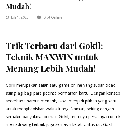
Mudah!
Categories
Juli 1, 2025
Slot Online
Trik Terbaru dari Gokil:
Teknik MAXWIN untuk
Menang Lebih Mudah!
Gokil merupakan salah satu game online yang sudah tidak
asing lagi bagi para pecinta permainan kartu. Dengan konsep
sederhana namun menarik, Gokil menjadi pilihan yang seru
untuk menghabiskan waktu luang. Namun, seiring dengan
semakin banyaknya pemain Gokil, tentunya persaingan untuk
menjadi yang terbaik juga semakin ketat. Untuk itu, Gokil